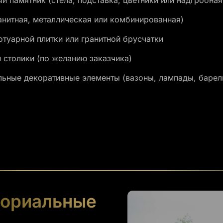
й памятник (стела, подставка, цветники или надгробная
анитная, металлическая или комбинированная)
отуарной плитки или гранитной брусчатки
 столики (по желанию заказчика)
льные декоративные элементы (вазоны, лампады, баре
ориальные