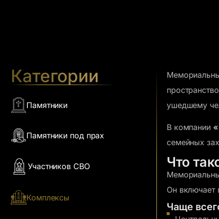
Категории
Мемориальный
пространство
Памятники
ушедшему че
В компании
«
Памятники под прах
семейных за
Что та
Участников СВО
Мемориальны
Он включает 
Комплексы
Чаще всег