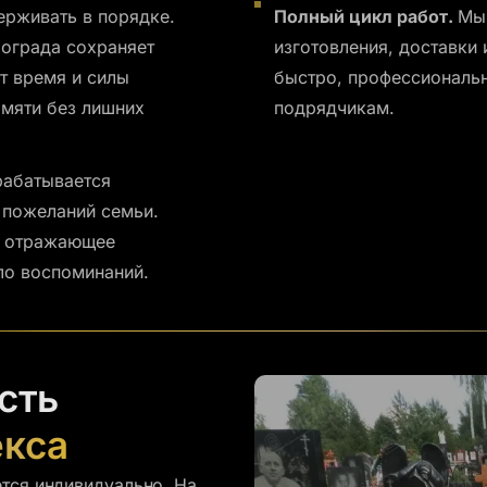
рживать в порядке.
Полный цикл работ.
Мы 
 ограда сохраняет
изготовления, доставки 
т время и силы
быстро, профессиональн
амяти без лишних
подрядчикам.
рабатывается
 пожеланий семьи.
, отражающее
ло воспоминаний.
сть
екса
ется индивидуально. На