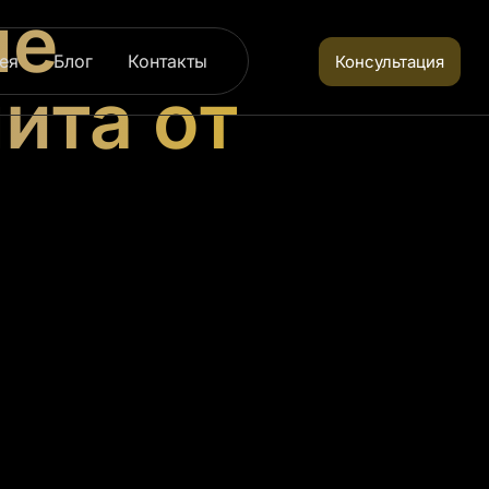
ые
ея
Блог
Контакты
Консультация
ита от