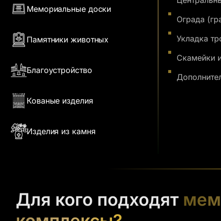
Центральны
Мемориальные доски
Ограда (гр
Укладка тр
Памятники животных
Скамейки и
Благоустройство
Дополните
Кованые изделия
Изделия из камня
Для кого подходят
мем
комплексы?