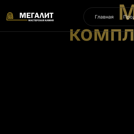
М
Главная
Про
компл