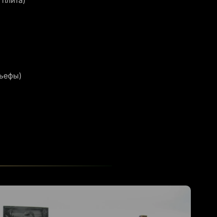
 плита)
льефы)