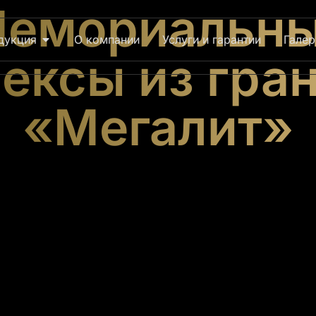
емориальн
дукция
О компании
Услуги и гарантии
Галер
ексы из гран
«Мегалит»