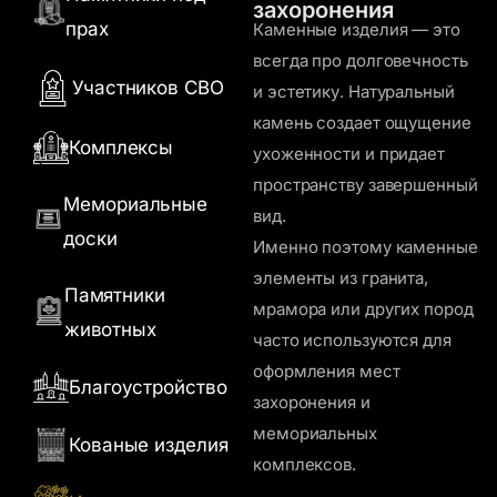
захоронения
прах
Каменные изделия — это
Памятники из мрамора
всегда про долговечность
Двойные памятники
Участников СВО
и эстетику. Натуральный
камень создает ощущение
Горизонтальные
Комплексы
ухоженности и придает
памятники
пространству завершенный
Мемориальные
вид.
доски
Именно поэтому каменные
элементы из гранита,
Памятники
мрамора или других пород
животных
часто используются для
оформления мест
Благоустройство
захоронения и
мемориальных
Кованые изделия
комплексов.